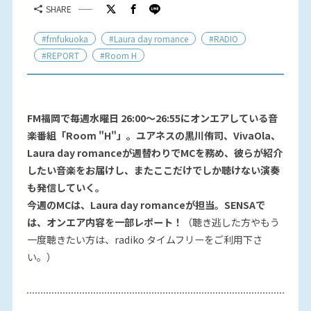
SHARE
#fmfukuoka
#Laura day romance
#RADIO
#REPORT
#Room H
FM福岡で毎週水曜日 26:00～26:55にオンエアしている音
楽番組「Room "H"」。ユアネスの黒川侑司、VivaOla、
Laura day romanceが週替わりでMCを務め、彼らが紹介
したい音楽をお届けし、またここだけでしか聴けない演奏
も発信していく。
今週のMCは、Laura day romanceが担当。SENSAで
は、オンエア内容を一部レポート！
（聴き逃した方やもう
一度聴きたい方は、radiko タイムフリーをご利用下さ
い。）