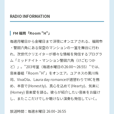
RADIO INFORMATION
FM 福岡「Room "H"」
毎週月曜日から金曜日まで深夜にオンエアされる、福岡市
・警固六角にある架空のマンションの一室を舞台に行わ
れ、次世代クリエイターが様々な情報を発信するプログラ
ム「ミッドナイト・マンション警固六角（けごむつか
ど）」。"203号室（毎週水曜日の26:00～26:55）"では、
音楽番組「Room "H"」をオンエア。ユアネスの黒川侑
司、VivaOla、Laura day romanceが週替わりでMCを務
め、本音で(Honestly)、真心を込めて(Hearty)、気楽に
(Homey) 音楽愛を語る。彼らが紹介したい音楽をお届け
し、またここだけでしか聴けない演奏も発信していく。
放送時間：毎週水曜日 26:00~26:55