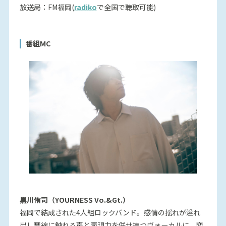
放送局：FM福岡(
radiko
で全国で聴取可能)
番組MC
黒川侑司（YOURNESS Vo.&Gt.）
福岡で結成された4人組ロックバンド。感情の揺れが溢れ
出し琴線に触れる声と表現力を併せ持つヴォーカルに、変