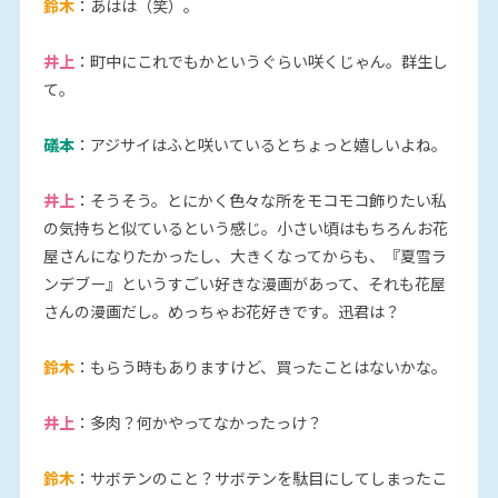
鈴木
：あはは（笑）。
井上
：町中にこれでもかというぐらい咲くじゃん。群生し
て。
礒本
：アジサイはふと咲いているとちょっと嬉しいよね。
井上
：そうそう。とにかく色々な所をモコモコ飾りたい私
の気持ちと似ているという感じ。小さい頃はもちろんお花
屋さんになりたかったし、大きくなってからも、『夏雪ラ
ンデブー』というすごい好きな漫画があって、それも花屋
さんの漫画だし。めっちゃお花好きです。迅君は？
鈴木
：もらう時もありますけど、買ったことはないかな。
井上
：多肉？何かやってなかったっけ？
鈴木
：サボテンのこと？サボテンを駄目にしてしまったこ