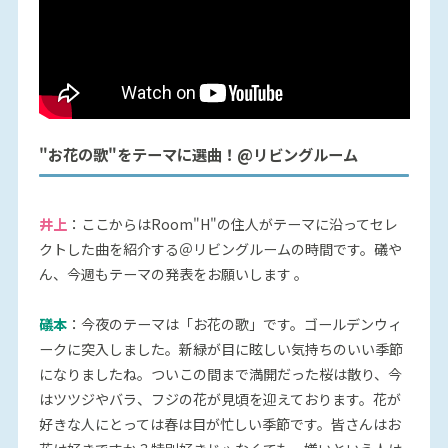
"お花の歌"をテーマに選曲！@リビングルーム
井上
：ここからはRoom"H"の住人がテーマに沿ってセレ
クトした曲を紹介する＠リビングルームの時間です。礒や
ん、今週もテーマの発表をお願いします 。
礒本
：今夜のテーマは「お花の歌」です。ゴールデンウィ
ークに突入しました。新緑が目に眩しい気持ちのいい季節
になりましたね。ついこの間まで満開だった桜は散り、今
はツツジやバラ、フジの花が見頃を迎えております。花が
好きな人にとっては春は目が忙しい季節です。皆さんはお