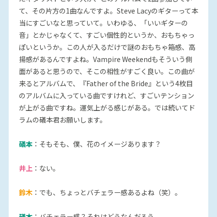
て、その片方の1曲なんですよ。Steve Lacyのギターって本
当にすごいなと思っていて。いわゆる、「いいギターの
音」とかじゃなくて、すごい個性的というか、おもちゃっ
ぽいというか。この人が入るだけで謎のおもちゃ箱感、高
揚感があるんですよね。Vampire Weekendもそういう側
面があると思うので、そこの相性がすごく良い。この曲が
来るとアルバムで、『Father of the Bride』という4枚目
のアルバムに入っている曲ですけれど、すごいテンション
が上がる曲ですね。運気上がる感じがある。では続いてド
ラムの礒本君お願いします。
礒本
：そもそも、僕、花のイメージあります？
井上
：ない。
鈴木
：でも、ちょっとバチェラー感あるよね（笑）。
礒本
：バチェラー感？それはどうなんだろう。