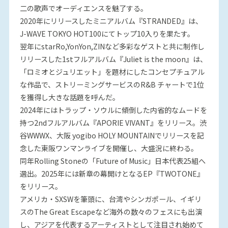
二の歌声でオーディエンスを魅了する。
2020年にリリースしたミニアルバム『STRANDED』は、
J-WAVE TOKYO HOT100にてトップ10入りを果たす。
翌年にstarRo,YonYon,ZINなど多彩なゲストと共に制作し
リリースした1stフルアルバム『Juliet is the moon』は、
「ロミオとジュリエット」を題材にしたコンセプチュアル
な作品で、ストリーミングサービスのR&B チャートで1位
を獲得し大きな話題を呼んだ。
2024年にはトラップ・ソウルに傾倒した内省的なムードを
持つ2ndフルアルバム『APORIE VIVANT』をリリース。渋
谷WWWX、大阪 yogibo HOLY MOUNTAINでリリースを記
念した東阪ワンマンライブを開催し、大盛況に終わる。
同年Rolling Stoneの「Future of Music」日本代表25組へ
選出。2025年には新章の幕開けとなるEP『TWOTONE』
をリリース。
アメリカ・SXSWを筆頭に、台湾やシンガポール、イギリ
スのThe Great Escapeなど海外の数々のフェスにも出演
し、アジアを代表するアーティストとして注目され始めて