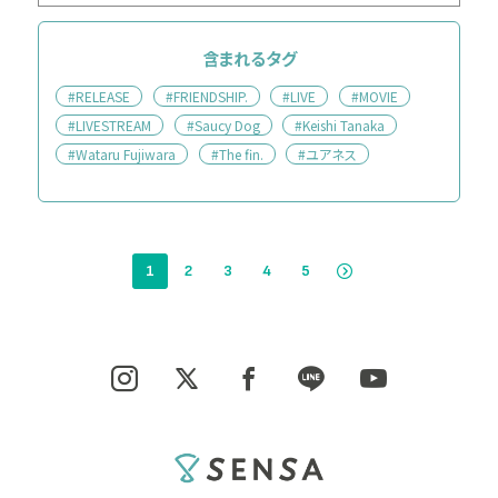
含まれるタグ
#RELEASE
#FRIENDSHIP.
#LIVE
#MOVIE
#LIVESTREAM
#Saucy Dog
#Keishi Tanaka
#Wataru Fujiwara
#The fin.
#ユアネス
1
2
3
4
5