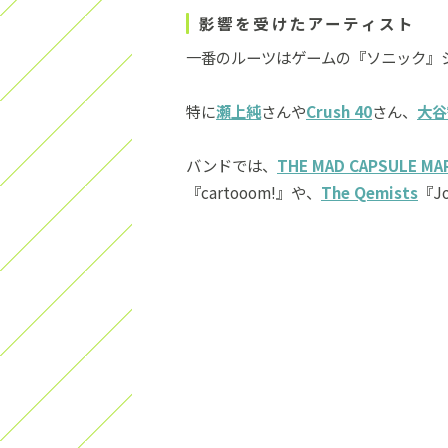
影響を受けたアーティスト
一番のルーツはゲームの『ソニック』
特に
瀬上純
さんや
Crush 40
さん、
大谷
バンドでは、
THE MAD CAPSULE MA
『cartooom!』や、
The Qemists
『J