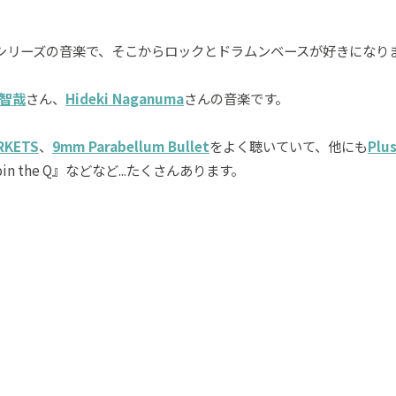
シリーズの音楽で、そこからロックとドラムンベースが好きになり
智哉
さん、
Hideki Naganuma
さんの音楽です。
RKETS
、
9mm Parabellum Bullet
をよく聴いていて、他にも
Plu
oin the Q』などなど...たくさんあります。