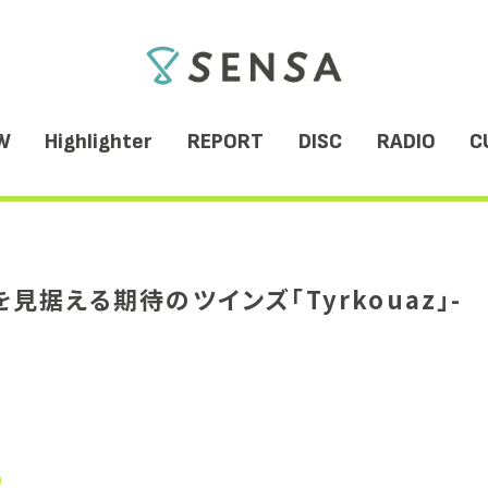
SENSA
W
Highlighter
REPORT
DISC
RADIO
C
据える期待のツインズ「Tyrkouaz」-