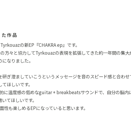
った作品
kouazの新EP『CHAKRA ep』です。
ーの方々と協力してTyrkouazの表現を拡張してきた約一年間の集
のになりました。
感を研ぎ澄ましていこうというメッセージを音のスピード感と合わ
してほしいです。
的に温度感の低めなguitar + breakbeatsサウンドで、自
聴いてほしいです。
、多面性も楽しめるEPになっていると思います。