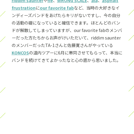
riddim saunter
や
he
、
WRONG SCALE
、
ala
、
asphalt
frustration
に
our favorite fab
など、当時の大好きなイ
ンディーズバンドをあげたらキリがないですし、今の自分
の活動の礎になっていると確信できます。ほとんどのバン
ドが解散してしまっていますが、our favorite fabのメンバ
ーだった方たちからお声がけいただいて、riddim saunter
のメンバーだったTA-1さんと佐藤寛さんがやっている
KONCOS
の道内ツアーに6月に帯同させてもらって、本当に
バンドを続けてきてよかったなと心の底から思いました。