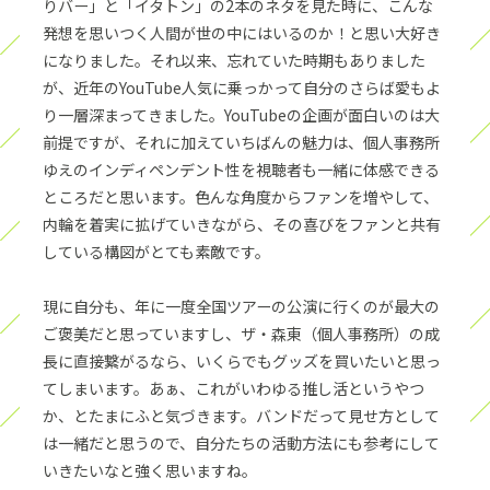
りバー」と「イタトン」の2本のネタを見た時に、こんな
発想を思いつく人間が世の中にはいるのか！と思い大好き
になりました。それ以来、忘れていた時期もありました
が、近年のYouTube人気に乗っかって自分のさらば愛もよ
り一層深まってきました。YouTubeの企画が面白いのは大
前提ですが、それに加えていちばんの魅力は、個人事務所
ゆえのインディペンデント性を視聴者も一緒に体感できる
ところだと思います。色んな角度からファンを増やして、
内輪を着実に拡げていきながら、その喜びをファンと共有
している構図がとても素敵です。
現に自分も、年に一度全国ツアーの公演に行くのが最大の
ご褒美だと思っていますし、ザ・森東（個人事務所）の成
長に直接繋がるなら、いくらでもグッズを買いたいと思っ
てしまいます。あぁ、これがいわゆる推し活というやつ
か、とたまにふと気づきます。バンドだって見せ方として
は一緒だと思うので、自分たちの活動方法にも参考にして
いきたいなと強く思いますね。