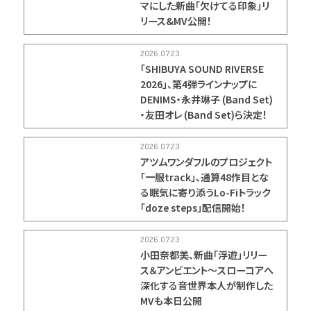
マにした新曲「欠けてる印象」リ
リース&MV公開！
2026.07.23
「SHIBUYA SOUND RIVERSE
2026」、第4弾ラインナップに
DENIMS・永井琳子 (Band Set)
・友田オレ (Band Set)ら決定！
2026.07.23
アツムワンダフルのプロジェクト
「一服track」、通算48作目とな
る眠気に寄り添うLo-Fiトラック
「doze steps」配信開始！
2026.07.23
小田奈都美、新曲「浮遊」リリー
ス＆アンビエント～スローコアへ
深化する音世界本人が制作した
MVも本日公開