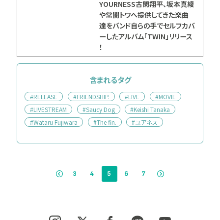
YOURNESS古閑翔平、坂本真綾
や常闇トワへ提供してきた楽曲
達をバンド自らの手でセルフカバ
ーしたアルバム「TWIN」リリース
！
含まれるタグ
#RELEASE
#FRIENDSHIP.
#LIVE
#MOVIE
#LIVESTREAM
#Saucy Dog
#Keishi Tanaka
#Wataru Fujiwara
#The fin.
#ユアネス
3
4
5
6
7