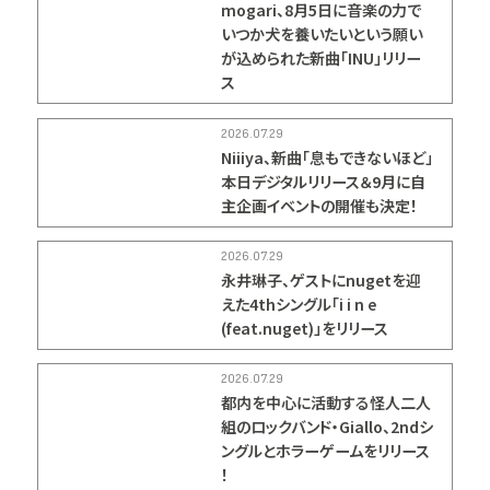
mogari、8月5日に音楽の力で
いつか犬を養いたいという願い
が込められた新曲「INU」リリー
ス
2026.07.29
Niiiya、新曲「息もできないほど」
本日デジタルリリース＆9月に自
主企画イベントの開催も決定！
2026.07.29
永井琳子、ゲストにnugetを迎
えた4thシングル「i i n e
(feat.nuget)」をリリース
2026.07.29
都内を中心に活動する怪人二人
組のロックバンド・Giallo、2ndシ
ングルとホラーゲームをリリース
！