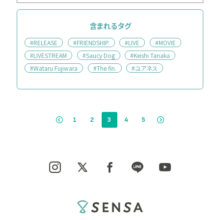
含まれるタグ
#RELEASE
#FRIENDSHIP.
#LIVE
#MOVIE
#LIVESTREAM
#Saucy Dog
#Keishi Tanaka
#Wataru Fujiwara
#The fin.
#ユアネス
1
2
3
4
5