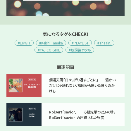
気になるタグをCHECK！
#ERWIT
#Keishi Tanaka
#PLAYLIST
#The fin.
#YAJICO GIRL
#放課後ホタル
関連記事
爛漫天国「日々、折り返すごとに」──温かい
だけじゃ語れない、福岡から届いた日々のか
けら
Rol3ert「savior」──心臓を撃つ2分40秒。
Rol3ert「savior」の圧縮された強度