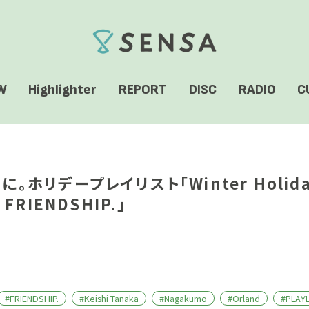
SENSA
W
Highlighter
REPORT
DISC
RADIO
C
ホリデープレイリスト「Winter Holid
y FRIENDSHIP.」
#FRIENDSHIP.
#Keishi Tanaka
#Nagakumo
#Orland
#PLAYL