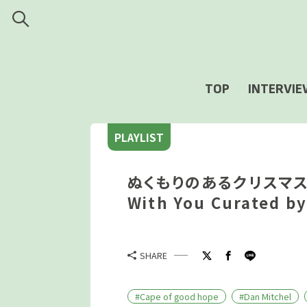
TOP
INTERVIE
PLAYLIST
ぬくもりのあるクリスマスに。
With You Curated b
SHARE
#Cape of good hope
#Dan Mitchel