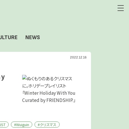
ULTURE
NEWS
2022.12.16
ay
IST
#Wuiguin
#クリスマス