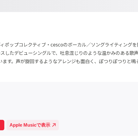
インディポップコレクティブ・cescoのボーカル／ソングライティング
ースしたデビューシングルで、吐息混じりのような温かみのある歌
います。声が旋回するようなアレンジも面白く、ぽつりぽつりと鳴