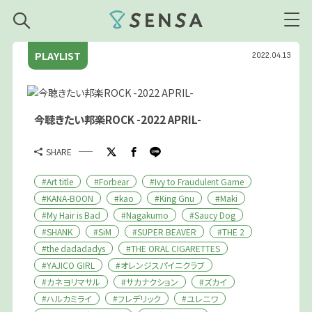
SENSA
PLAYLIST
2022.04.13
今聴きたい邦楽ROCK -2022 APRIL-
SHARE
#Art title
#Forbear
#Ivy to Fraudulent Game
#KANA-BOON
#kao
#King Gnu
#Maki
#My Hair is Bad
#Nagakumo
#Saucy Dog
#SHANK
#SiM
#SUPER BEAVER
#THE 2
#the dadadadys
#THE ORAL CIGARETTES
#YAJICO GIRL
#オレンジスパイニクラブ
#カネヨリマサル
#サカナクション
#ズカイ
#ハルカミライ
#フレデリック
#ユレニワ