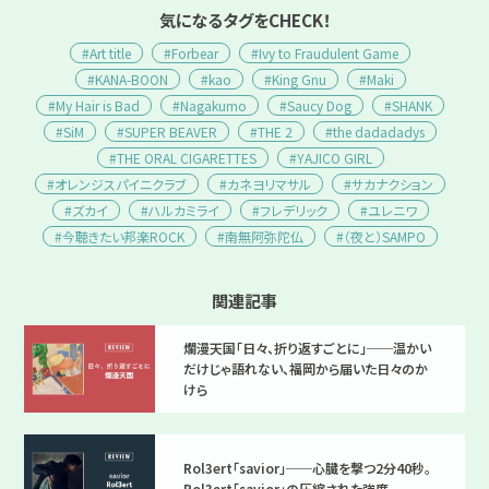
気になるタグをCHECK！
#Art title
#Forbear
#Ivy to Fraudulent Game
#KANA-BOON
#kao
#King Gnu
#Maki
#My Hair is Bad
#Nagakumo
#Saucy Dog
#SHANK
#SiM
#SUPER BEAVER
#THE 2
#the dadadadys
#THE ORAL CIGARETTES
#YAJICO GIRL
#オレンジスパイニクラブ
#カネヨリマサル
#サカナクション
#ズカイ
#ハルカミライ
#フレデリック
#ユレニワ
#今聴きたい邦楽ROCK
#南無阿弥陀仏
#（夜と）SAMPO
関連記事
爛漫天国「日々、折り返すごとに」──温かい
だけじゃ語れない、福岡から届いた日々のか
けら
Rol3ert「savior」──心臓を撃つ2分40秒。
Rol3ert「savior」の圧縮された強度