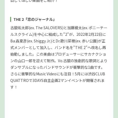
目してほしい楽曲をご紹介！
THE 2「恋のジャーナル」
古舘佑太郎(ex. The SALOVERS)と加藤綾太(ex. ポニーテー
ルスクライム)を中心に結成した"2"が、2022年2月22日に
Ba.森夏彦(ex. Shiggy Jr.)とDr.歌川菜穂(ex. 赤い公園)が正
式メンバーとして加入し、バンド名を"THE 2"へ改名し再
始動しました。この楽曲はプロデューサーにサカナクショ
ンの山口一郎を迎えて制作。Vo.古舘の独創的な歌詞とより
ダンサブルになったバンドサウンドが衝撃的な1曲です。
さらに衝撃的なMusic Videoにも注目！5月には渋谷CLUB
QUATTROで3DAYS自主企画2マンイベントが開催されま
す！