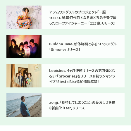
アツムワンダフルのプロジェクト「一服
track」、通算47作目となるまどろみを音で綴
ったローファイジャーニー 「zzZ寝」リリース！
Buddha Jane、新体制初となる5thシングル
「Simone」リリース！
Looisbos、4ヶ月連続リリースの第四弾とな
るEP「Groceries」をリリース＆初ワンマンラ
イブ「Siesta Bis」追加情報解禁！
zonji、「期待してしまうこと」の愛おしさを描
く新曲「bitter」リリース