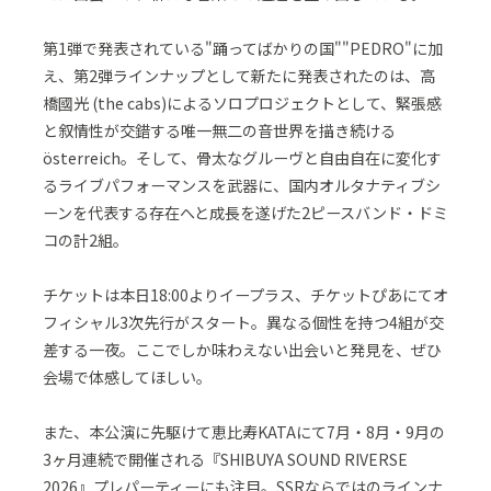
第1弾で発表されている"踊ってばかりの国""PEDRO"に加
え、第2弾ラインナップとして新たに発表されたのは、高
橋國光 (the cabs)によるソロプロジェクトとして、緊張感
と叙情性が交錯する唯一無二の音世界を描き続ける
österreich。そして、骨太なグルーヴと自由自在に変化す
るライブパフォーマンスを武器に、国内オルタナティブシ
ーンを代表する存在へと成長を遂げた2ピースバンド・ドミ
コの計2組。
チケットは本日18:00よりイープラス、チケットぴあにてオ
フィシャル3次先行がスタート。異なる個性を持つ4組が交
差する一夜。ここでしか味わえない出会いと発見を、ぜひ
会場で体感してほしい。
また、本公演に先駆けて恵比寿KATAにて7月・8月・9月の
3ヶ月連続で開催される『SHIBUYA SOUND RIVERSE
2026』プレパーティーにも注目。SSRならではのラインナ