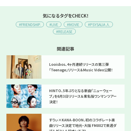
気になるタグをCHECK！
#FRIENDSHIP.
#LIVE
#MOVIE
#PSYSALIA 人
#RELEASE
関連記事
Looisbos、4ヶ月連続リリースの第三弾
「Teenage」リリース＆Music Video公開！
HINTO、5年ぶりとなる新曲「ニューウェー
ブ」を6月3日リリース＆東名阪ワンマンツアー
決定！
すりぃ×KANA-BOON、初のコラボレート楽
曲リリース決定で地元・大阪 FM802で来週ダ
ブルゲスト＆初オンエア！