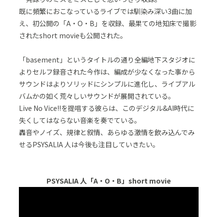
既に頻繁におこなっているライブでは馴染み深い3曲に加
え、初公開の「A・O・B」を収録、最果ての地知床で撮影
されたshort movieも公開された。
「basement」というタイトルの通り全編地下スタジオに
よりセルフ録音された今作は、編成が少なくなった事から
サウンドはよりソリッドにシンプルに進化し、ライブアル
バムかの如く荒々しいサウンドが展開されている。
Live No Vice!!を提唱する彼らは、このデジタル&AI時代に
失くしてはならない音楽を奏でている。
轟音やノイズ、規律と叙情、あらゆる激情を飲み込んでみ
せるPSYSALIA 人は今後も注目していきたい。
PSYSALIA 人「A・O・B」short movie