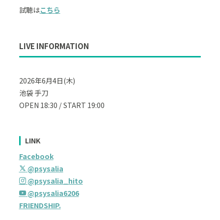
試聴は
こちら
LIVE INFORMATION
2026年6月4日(木)
池袋 手刀
OPEN 18:30 / START 19:00
LINK
Facebook
@psysalia
@psysalia_hito
@psysalia6206
FRIENDSHIP.