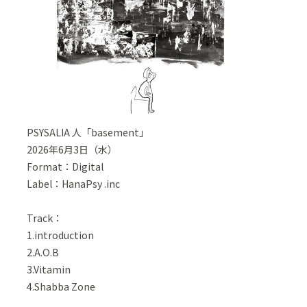
PSYSALIA 人「basement」
2026年6月3日（水）
Format：Digital
Label：HanaPsy .inc
Track：
1.introduction
2.A.O.B
3.Vitamin
4.Shabba Zone