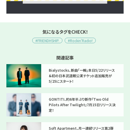
気になるタグをCHECK！
#FRIENDHSHIP.
#Rockin'Radio!
関連記事
Bialystocks、新曲「一瞬」本日5/22リリース
&初の日本武道館公演チケット追加販売が
5/25にスタート！
GONTITI、約6年半ぶり新作『Two Old
Pilots After Twilight』7月15日リリース決
定！
Soft Apartment、月一連続リリース第2弾