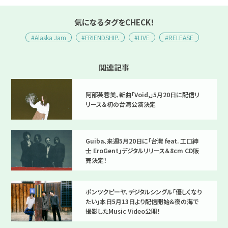
気になるタグをCHECK！
#Alaska Jam
#FRIENDSHIP.
#LIVE
#RELEASE
関連記事
阿部芙蓉美、新曲「Void,」5月20日に配信リ
リース＆初の台湾公演決定
Guiba、来週5月20日に「台灣 feat. 工口紳
士 EroGent」デジタルリリース＆8cm CD販
売決定！
ポンツクピーヤ、デジタルシングル「優しくなり
たい」本日5月13日より配信開始＆夜の海で
撮影したMusic Video公開！