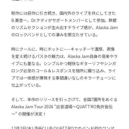
制作には前作に引き続き、国内外のライブを共にしてきた
B.美登一、Dr.テディがサポートメンバーとして参加。鉄壁
のリズムセクションが生み出すドライブ感が、Alaska Jam
のロックバンドとしての凄みを際立たせている。
時にクールに、時にホットに----キャッチーで濃厚、表情
を変え続けるパスタの魅力は、Alaska Jam自身の音楽やラ
イブにも重なる。シンプルかつ軽快なギターリフやシンガ
ロング必至のコール＆レスポンスを随所に織り込み、ライ
ブでは一体感が爆発する事間違いなしのキラーチューンに
仕上がっている。
そして、本作のリリースを引っさげて、全国7箇所をめぐる
Alaska Jam Tour 2026 "巡音道場～QUATTRO免許皆伝
～" の開催が決定！
12月2日(水) 渋谷CLUB QUATTROでのバンド初のワンマ