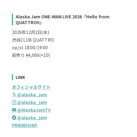
Alaska Jam ONE-MAN LIVE 2026『Hello from
QUATTRO!!』
2026年12月2日(水)
渋谷CLUB QUATTRO
op/st 18:00/19:00
前売り ¥4,000(+1D)
LINK
オフィシャルサイト
@alaska_jam
@alaska_jam
@AlaskaJamTV
@alaska_jam
FRIENDSHIP.