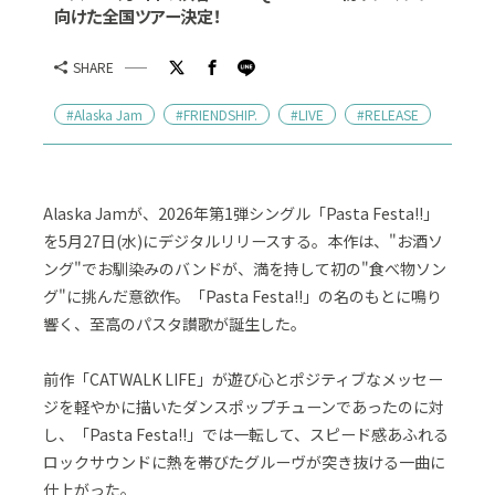
向けた全国ツアー決定！
SHARE
#Alaska Jam
#FRIENDSHIP.
#LIVE
#RELEASE
Alaska Jamが、2026年第1弾シングル「Pasta Festa!!」
を5月27日(水)にデジタルリリースする。本作は、"お酒ソ
ング"でお馴染みのバンドが、満を持して初の"食べ物ソン
グ"に挑んだ意欲作。「Pasta Festa!!」の名のもとに鳴り
響く、至高のパスタ讃歌が誕生した。
前作「CATWALK LIFE」が遊び心とポジティブなメッセー
ジを軽やかに描いたダンスポップチューンであったのに対
し、「Pasta Festa!!」では一転して、スピード感あふれる
ロックサウンドに熱を帯びたグルーヴが突き抜ける一曲に
仕上がった。