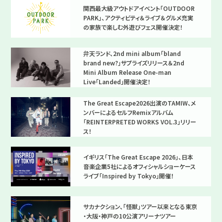
関西最大級アウトドアイベント「OUTDOOR
PARK」、アクティビティ＆ライブ＆グルメ充実
の家族で楽しむ外遊びフェス開催決定！
弁天ランド、2nd mini album「bland
brand new?」サプライズリリース＆2nd
Mini Album Release One-man
Live「Landed」開催決定！
The Great Escape2026出演のTAMIW、メ
ンバーによるセルフRemixアルバム
「REINTERPRETED WORKS VOL.3」リリー
ス！
イギリス「The Great Escape 2026」、日本
音楽企業5社によるオフィシャルショーケース
ライブ「Inspired by Tokyo」開催！
サカナクション、「怪獣」ツアー以来となる東京
・大阪・神戸の10公演アリーナツアー