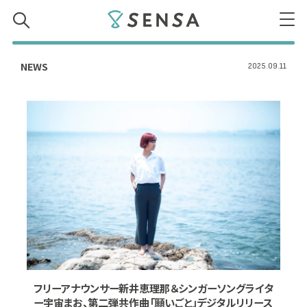
SENSA
NEWS
2025.09.11
フリーアナウンサー新井恵理那＆シンガーソングライタ
ー宇宙まお、第二弾共作曲「願いごと」デジタルリリース