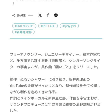
！
SHARE
#FRIENDSHIP.
#RELEASE
#宇宙まお
#新井恵理那
フリーアナウンサー、ジュエリーデザイナー、絵本作家な
ど、多方面で活躍する新井恵理那と、シンガーソングライ
ターの宇宙まおが、共作曲「願いごと」をリリースした。
前作「ぬるいシャワー」に引き続き、新井恵理那の
YouTubeの企画がきっかけとなり、制作過程を全て公開し
ながら制作を進めてきた作品。
作詞とメインボーカルを新井恵理那、作曲を宇宙まおが、
サウンドプロデュースは宇宙まおと親交の清野雄翔が担当
した。