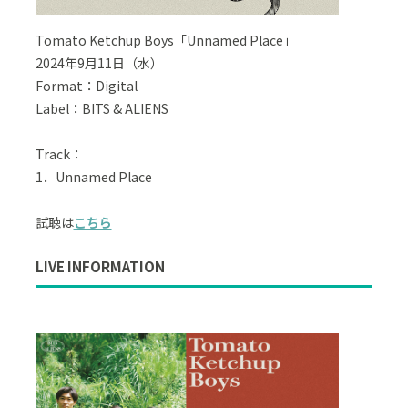
Tomato Ketchup Boys「Unnamed Place」
2024年9月11日（水）
Format：Digital
Label：BITS & ALIENS
Track：
1．Unnamed Place
試聴は
こちら
LIVE INFORMATION