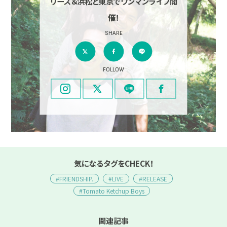
リース＆浜松と東京でワンマンライブ開
催！
SHARE
FOLLOW
気になるタグをCHECK！
#FRIENDSHIP.
#LIVE
#RELEASE
#Tomato Ketchup Boys
関連記事