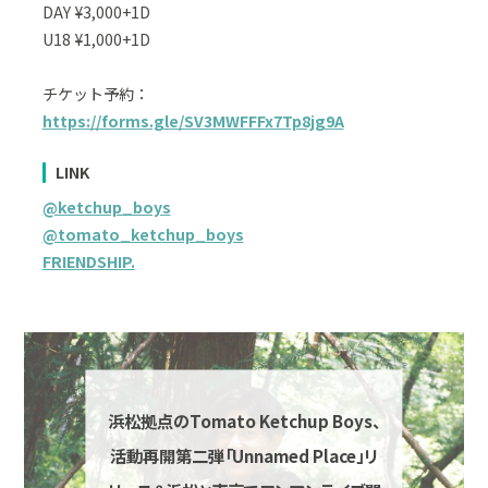
DAY ¥3,000+1D
U18 ¥1,000+1D
チケット予約：
https://forms.gle/SV3MWFFFx7Tp8jg9A
LINK
@ketchup_boys
@tomato_ketchup_boys
FRIENDSHIP.
浜松拠点のTomato Ketchup Boys、
活動再開第二弾「Unnamed Place」リ