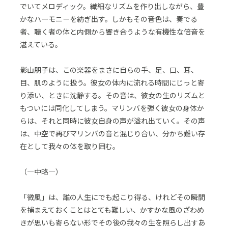
でいてメロディック。繊細なリズムを作り出しながら、豊
かなハーモニーを紡ぎ出す。しかもその音色は、奏でる
者、聴く者の体と内側から響き合うような有機性な倍音を
湛えている。
影山朋子は、この楽器をまさに自らの手、足、口、耳、
目、肌のように扱う。彼女の体内に流れる時間にじっと寄
り添い、ときに沈静する。その音は、彼女の生のリズムと
もついには同化してしまう。マリンバを弾く彼女の身体か
らは、それと同時に彼女自身の声が溢れ出ていく。その声
は、中空で再びマリンバの音と混じり合い、分かち難い存
在として我々の体を取り囲む。
（―中略―）
「微風」は、誰の人生にでも起こり得る、けれどその瞬間
を捕まえておくことはとても難しい、かすかな風のざわめ
きが思いも寄らない形でその後の我々の生を照らし出すあ