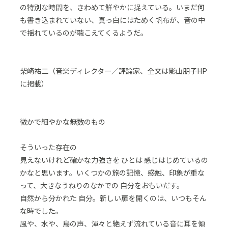
の特別な時間を、きわめて鮮やかに捉えている。いまだ何
も書き込まれていない、真っ白にはためく帆布が、音の中
で揺れているのが聴こえてくるようだ。
柴崎祐二（音楽ディレクター／評論家、全文は影山朋子HP
に掲載）
微かで細やかな無数のもの
そういった存在の
見えないけれど確かな力強さを ひとは 感じはじめているの
かなと思います。いくつかの旅の記憶、感触、印象が重な
って、大きなうねりのなかでの 自分をおもいだす。
自然から分かれた 自分。新しい扉を開くのは、いつもそん
な時でした。
風や、水や、鳥の声、渾々と絶えず流れている音に耳を傾