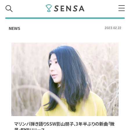
SENSA
NEWS
2023.02.22
マリンバ弾き語りSSW影山朋子、3年半ぶりの新曲「微
風」配信リリース