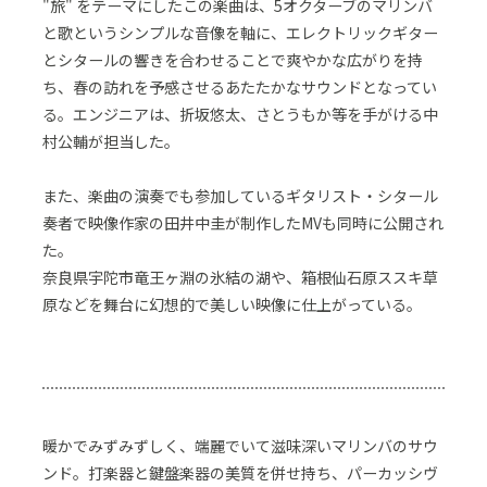
"旅" をテーマにしたこの楽曲は、5オクターブのマリンバ
と歌というシンプルな音像を軸に、エレクトリックギター
とシタールの響きを合わせることで爽やかな広がりを持
ち、春の訪れを予感させるあたたかなサウンドとなってい
る。エンジニアは、折坂悠太、さとうもか等を手がける中
村公輔が担当した。
また、楽曲の演奏でも参加しているギタリスト・シタール
奏者で映像作家の田井中圭が制作したMVも同時に公開され
た。
奈良県宇陀市竜王ヶ淵の氷結の湖や、箱根仙石原ススキ草
原などを舞台に幻想的で美しい映像に仕上がっている。
暖かでみずみずしく、端麗でいて滋味深いマリンバのサウ
ンド。打楽器と鍵盤楽器の美質を併せ持ち、パーカッシヴ